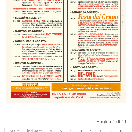
Pagina 1 di 11
Inizio
Indietro
1
2
3
4
5
6
7
8