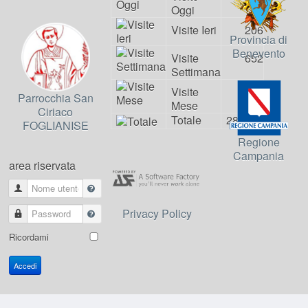
Oggi
Visite Ieri
206
Provincia di
Benevento
Visite
652
Settimana
Visite
964
Parrocchia San
Mese
Ciriaco
Totale
281472
FOGLIANISE
Regione
Campania
area riservata
Nome utente
Privacy Policy
Password
Ricordami
Accedi