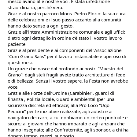
mescolavano alle nostre voci. È stata un’edizione
straordinaria, perché vera.
Grazie al nostro parroco Mons. Pietro Florio: la sua cura
delle celebrazioni e il suo passo accanto alla comunità
hanno dato senso a ogni gesto.
Grazie all’intera Amministrazione comunale e agli uffici:
dietro ogni dettaglio in ordine c’è stato il vostro lavoro
paziente.
Grazie al presidente e ai componenti dell’Associazione
“Cum Grano Salis” per il lavoro instancabile e operoso di
questi mesi.
Un grazie che nasce dal profondo ai nostri “Maestri del
Grano”: dagli steli fragili avete tratto architetture di fede
e di bellezza. Senza il vostro sapere, la Festa non avrebbe
voce.
Grazie alle Forze dell’Ordine (Carabinieri, guardi di
finanza , Polizia locale, Guardie ambientali)per una
sicurezza discreta ed efficace; alla Pro Loco “Ugo
Pedicini” per le iniziative realizzate; agli autisti e ai
navigatori dei carri, a cui dobbiamo un corteo puntuale e
sicuro; ai giovani che hanno imparato e agli anziani che
hanno insegnato; alle Confraternite, agli sponsor, a chi ha
donato tempo, mezzi, supporto.