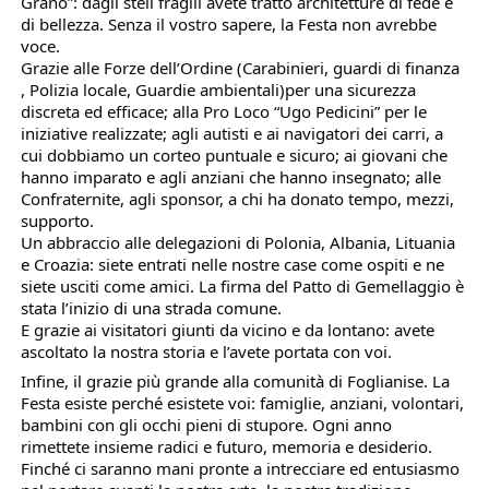
Grano”: dagli steli fragili avete tratto architetture di fede e
di bellezza. Senza il vostro sapere, la Festa non avrebbe
voce.
Grazie alle Forze dell’Ordine (Carabinieri, guardi di finanza
, Polizia locale, Guardie ambientali)per una sicurezza
discreta ed efficace; alla Pro Loco “Ugo Pedicini” per le
iniziative realizzate; agli autisti e ai navigatori dei carri, a
cui dobbiamo un corteo puntuale e sicuro; ai giovani che
hanno imparato e agli anziani che hanno insegnato; alle
Confraternite, agli sponsor, a chi ha donato tempo, mezzi,
supporto.
Un abbraccio alle delegazioni di Polonia, Albania, Lituania
e Croazia: siete entrati nelle nostre case come ospiti e ne
siete usciti come amici. La firma del Patto di Gemellaggio è
stata l’inizio di una strada comune.
E grazie ai visitatori giunti da vicino e da lontano: avete
ascoltato la nostra storia e l’avete portata con voi.
Infine, il grazie più grande alla comunità di Foglianise. La
Festa esiste perché esistete voi: famiglie, anziani, volontari,
bambini con gli occhi pieni di stupore. Ogni anno
rimettete insieme radici e futuro, memoria e desiderio.
Finché ci saranno mani pronte a intrecciare ed entusiasmo