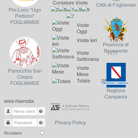
Contatore Visite
Città di Foglianise
Pro-Loco "Ugo
Pedicini"
FOGLIANISE
Visite
115
Oggi
Visite Ieri
178
Provincia di
Benevento
Visite
1177
Settimana
Visite
1489
Parrocchia San
Mese
Ciriaco
Totale
281997
FOGLIANISE
Regione
Campania
area riservata
Nome utente
Privacy Policy
Password
Ricordami