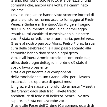
Grano, non sono solo le foto: è la bellezza di una
comunità che, ancora una volta, ha camminato
insieme.
Le vie di Foglianise hanno visto scorrere intrecci di
grano e di storie; hanno accolto l’omaggio al Friuli-
Venezia Giulia e al Trentino-Alto Adige e il segno
del Giubileo, mentre le lingue del gemellaggio
“Youth Rural Wealth” si mescolavano alle nostre
voci. È stata un’edizione straordinaria, perché vera.
Grazie al nostro parroco Mons. Pietro Florio: la sua
cura delle celebrazioni e il suo passo accanto alla
comunità hanno dato senso a ogni gesto.
Grazie all’intera Amministrazione comunale e agli
uffici: dietro ogni dettaglio in ordine c’è stato il
vostro lavoro paziente.
Grazie al presidente e ai componenti
dell’Associazione “Cum Grano Salis” per il lavoro
instancabile e operoso di questi mesi.
Un grazie che nasce dal profondo ai nostri “Maestri
del Grano”: dagli steli fragili avete tratto
architetture di fede e di bellezza. Senza il vostro
sapere, la Festa non avrebbe voce.
Grazie alle Forze dell’Ordine (Carabinieri, guardi di