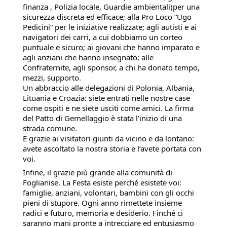
finanza , Polizia locale, Guardie ambientali)per una
sicurezza discreta ed efficace; alla Pro Loco “Ugo
Pedicini” per le iniziative realizzate; agli autisti e ai
navigatori dei carri, a cui dobbiamo un corteo
puntuale e sicuro; ai giovani che hanno imparato e
agli anziani che hanno insegnato; alle
Confraternite, agli sponsor, a chi ha donato tempo,
mezzi, supporto.
Un abbraccio alle delegazioni di Polonia, Albania,
Lituania e Croazia: siete entrati nelle nostre case
come ospiti e ne siete usciti come amici. La firma
del Patto di Gemellaggio è stata l’inizio di una
strada comune.
E grazie ai visitatori giunti da vicino e da lontano:
avete ascoltato la nostra storia e l’avete portata con
voi.
Infine, il grazie più grande alla comunità di
Foglianise. La Festa esiste perché esistete voi:
famiglie, anziani, volontari, bambini con gli occhi
pieni di stupore. Ogni anno rimettete insieme
radici e futuro, memoria e desiderio. Finché ci
saranno mani pronte a intrecciare ed entusiasmo