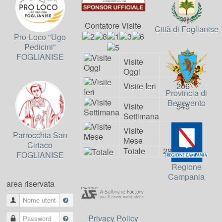
Contatore Visite
Città di Foglianise
Pro-Loco "Ugo
Pedicini"
FOGLIANISE
Visite
4
Oggi
Visite Ieri
206
Provincia di
Benevento
Visite
545
Settimana
Visite
857
Parrocchia San
Mese
Ciriaco
Totale
281365
FOGLIANISE
Regione
Campania
area riservata
Nome utente
Privacy Policy
Password